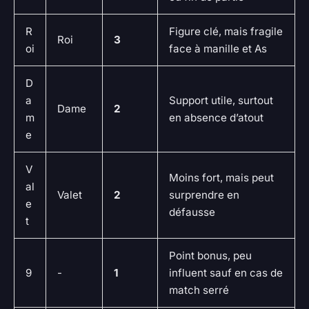
R
Figure clé, mais fragile
Roi
3
oi
face à manille et As
D
a
Support utile, surtout
Dame
2
m
en absence d’atout
e
V
Moins fort, mais peut
al
Valet
2
surprendre en
e
défausse
t
Point bonus, peu
9
-
1
influent sauf en cas de
match serré