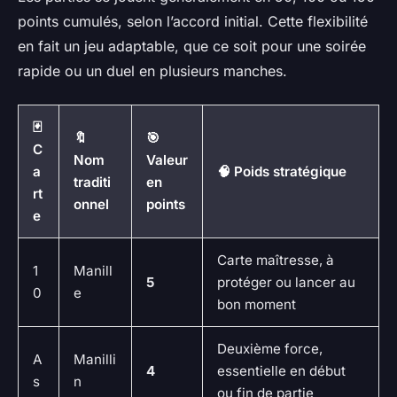
points cumulés, selon l’accord initial. Cette flexibilité
en fait un jeu adaptable, que ce soit pour une soirée
rapide ou un duel en plusieurs manches.
🃏
🔖
🎯
C
Nom
Valeur
a
🧠 Poids stratégique
traditi
en
rt
onnel
points
e
Carte maîtresse, à
1
Manill
5
protéger ou lancer au
0
e
bon moment
Deuxième force,
A
Manilli
4
essentielle en début
s
n
ou fin de partie