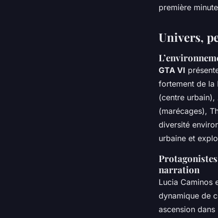
première minute
Univers, p
L’environnemen
GTA VI
présente
fortement de la 
(centre urbain), 
(marécages), Th
diversité envir
urbaine et explo
Protagonistes
narration
Lucia Caminos e
dynamique de cou
ascension dans l