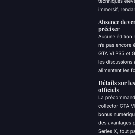
techniques élev
immersif, renda
Absence de ver
préciser
Aucune édition n
n’a pas encore é
GTA VI PS5 et G
les discussions
alimentent les f
Détails sur l
officiels
La précommande 
collector GTA V
bonus numérique
des avantages p
Series X, tout p