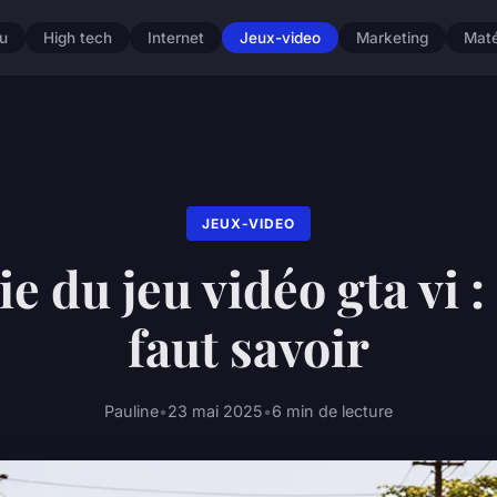
u
High tech
Internet
Jeux-video
Marketing
Maté
JEUX-VIDEO
ie du jeu vidéo gta vi : 
faut savoir
Pauline
•
23 mai 2025
•
6 min de lecture