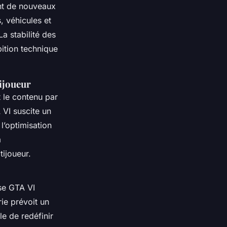
nt de nouveaux
 véhicules et
a stabilité des
ition technique
tijoueur
 le contenu par
 VI suscite un
 l’optimisation
a
tijoueur.
sse GTA VI
ie prévoit un
e de redéfinir