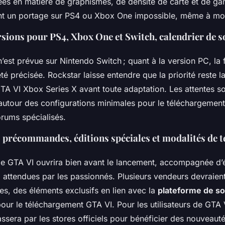
ées en matière de graphismes, de densité de carte et de g
nt un portage sur PS4 ou Xbox One impossible, même à mo
sions pour PS4, Xbox One et Switch, calendrier de s
’est prévue sur Nintendo Switch ; quant à la version PC, la 
té précisée. Rockstar laisse entendre que la priorité reste la 
TA VI Xbox Series X avant toute adaptation. Les attentes so
 autour des configurations minimales pour le téléchargemen
orums spécialisés.
es précommandes, éditions spéciales et modalités de 
GTA VI ouvrira bien avant le lancement, accompagnée d’é
I attendues par les passionnés. Plusieurs vendeurs devraie
s, des éléments exclusifs en lien avec la
plateforme de so
our le téléchargement GTA VI. Pour les utilisateurs de GTA
assera par les stores officiels pour bénéficier des nouveauté