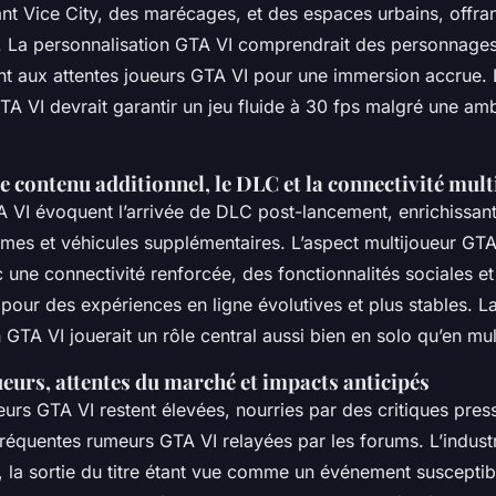
t Vice City, des marécages, et des espaces urbains, offra
 La personnalisation GTA VI comprendrait des personnages,
t aux attentes joueurs GTA VI pour une immersion accrue. L
A VI devrait garantir un jeu fluide à 30 fps malgré une amb
 contenu additionnel, le DLC et la connectivité mul
 VI évoquent l’arrivée de DLC post-lancement, enrichissant
mes et véhicules supplémentaires. L’aspect multijoueur GTA
ec une connectivité renforcée, des fonctionnalités sociales et
pour des expériences en ligne évolutives et plus stables. L
 GTA VI jouerait un rôle central aussi bien en solo qu’en mul
eurs, attentes du marché et impacts anticipés
eurs GTA VI restent élevées, nourries par des critiques pre
fréquentes rumeurs GTA VI relayées par les forums. L’industr
 la sortie du titre étant vue comme un événement susceptibl