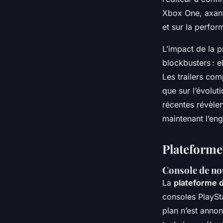
Xbox One, axant
et sur la perfor
L’impact de la 
blockbusters : 
Les trailers com
que sur l’évolut
récentes révèle
maintenant l’en
Plateforme
Console de nou
La
plateforme d
consoles PlaySt
plan n’est anno