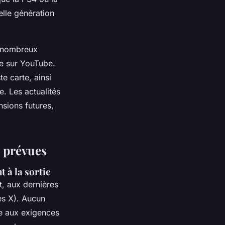
elle génération
e nombreux
ce sur YouTube.
e carte, ainsi
e. Les actualités
sions futures,
 prévues
 à la sortie
t, aux dernières
es X). Aucun
ue aux exigences