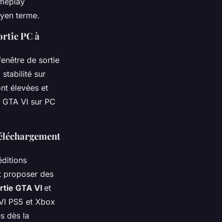
ameplay
yen terme.
ortie PC à
fenêtre de sortie
stabilité sur
nt élevées et
t GTA VI sur PC
téléchargement
ditions
nt proposer des
rtie GTA VI
et
 VI PS5 et Xbox
s dès la