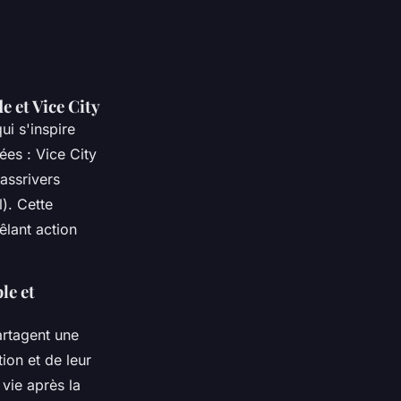
e et Vice City
i s'inspire
ées : Vice City
rassrivers
). Cette
lant action
le et
artagent une
ion et de leur
 vie après la