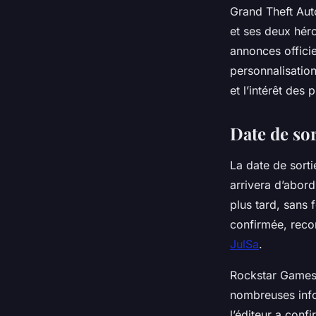
Grand Theft Auto
et ses deux héro
annonces offici
personnalisation
et l’intérêt des
Date de sor
La date de sortie
arrivera d’abord
plus tard, sans 
confirmée, reco
JulSa
.
Rockstar Games,
nombreuses info
l’éditeur a conf