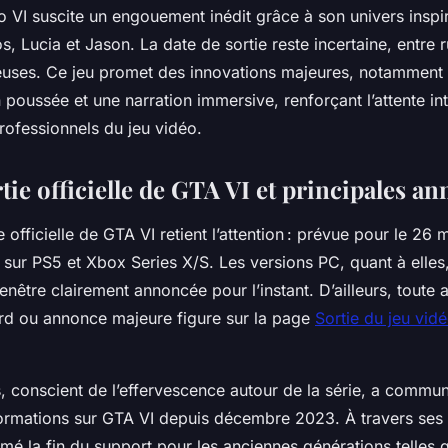
 VI suscite un engouement inédit grâce à son univers inspir
s, Lucia et Jason. La date de sortie reste incertaine, entre 
euses. Ce jeu promet des innovations majeures, notamment
 poussée et une narration immersive, renforçant l’attente in
 professionnels du jeu vidéo.
tie officielle de GTA VI et principales a
 officielle de GTA VI retient l’attention : prévue pour le 26 
 sur PS5 et Xbox Series X/S. Les versions PC, quant à elles
fenêtre clairement annoncée pour l’instant. D’ailleurs, toute a
rd ou annonce majeure figure sur la page
Sortie du jeu vid
 conscient de l’effervescence autour de la série, a commu
rmations sur GTA VI depuis décembre 2023. À travers ses
irmé la fin du support pour les anciennes générations telles 