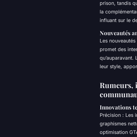
prison, tandis q
la complémentar
influant sur le d
Nouveautés an
Les nouveautés 
promet des inte
qu’auparavant. 
leur style, appo
Rumeurs, i
communau
Innovations t
Précision : Les 
graphismes nett
optimisation GT