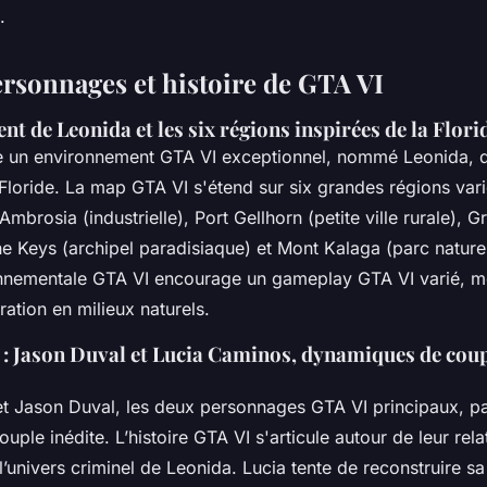
.
ersonnages et histoire de GTA VI
t de Leonida et les six régions inspirées de la Florid
 un environnement GTA VI exceptionnel, nommé Leonida, qu
Floride. La map GTA VI s'étend sur six grandes régions vari
Ambrosia (industrielle), Port Gellhorn (petite ville rurale), G
e Keys (archipel paradisiaque) et Mont Kalaga (parc naturel
onnementale GTA VI encourage un gameplay GTA VI varié, mê
ration en milieux naturels.
 : Jason Duval et Lucia Caminos, dynamiques de coup
t Jason Duval, les deux personnages GTA VI principaux, p
ple inédite. L’histoire GTA VI s'articule autour de leur relat
’univers criminel de Leonida. Lucia tente de reconstruire sa