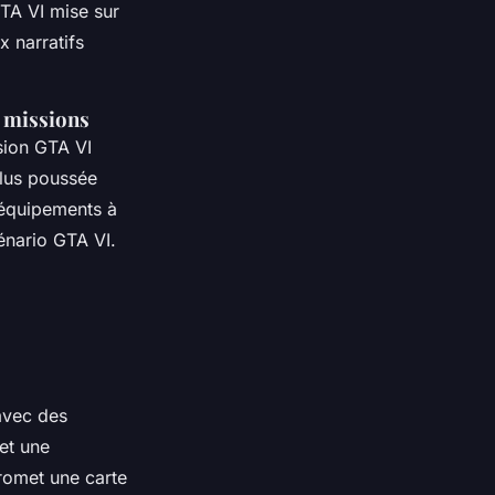
GTA VI mise sur
 narratifs
 missions
sion GTA VI
plus poussée
 équipements à
énario GTA VI.
 avec des
et une
romet une carte