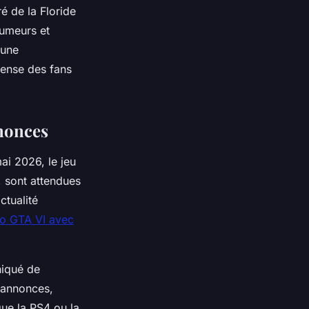
é de la Floride
rumeurs et
 une
tense des fans
nnonces
mai 2026, le jeu
, sont attendues
ctualité
éo GTA VI avec
niqué de
 annonces,
que la PS4 ou la