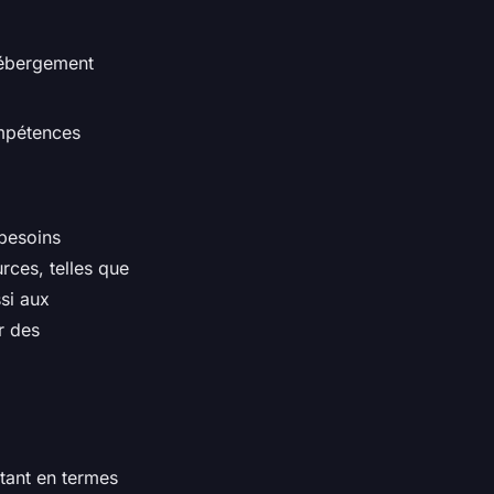
’hébergement
ompétences
 besoins
rces, telles que
ssi aux
r des
s tant en termes