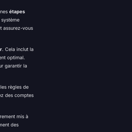
aines
étapes
n système
 et assurez-vous
r
. Cela inclut la
nt optimal.
r garantir la
les règles de
éez des comptes
èrement mis à
ement des