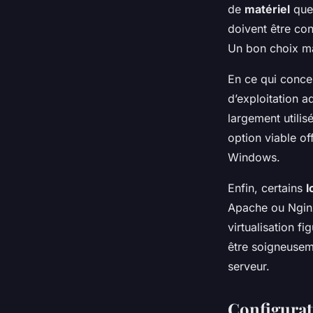
de
matériel
que
doivent être con
Un bon choix mat
En ce qui conce
d’exploitation 
largement utilis
option viable of
Windows.
Enfin, certains
l
Apache ou Nginx
virtualisation fi
être soigneuseme
serveur.
Configurat