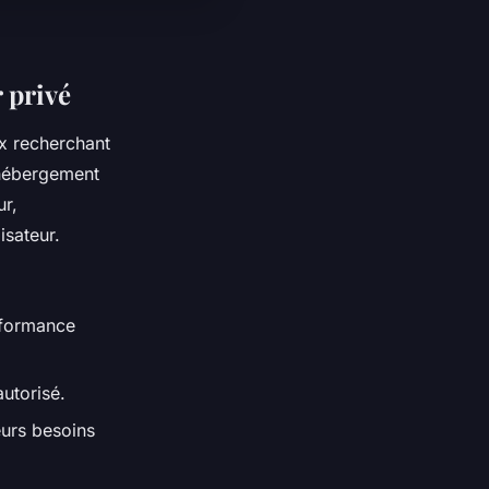
 privé
ux recherchant
’hébergement
ur,
isateur.
erformance
utorisé.
eurs besoins