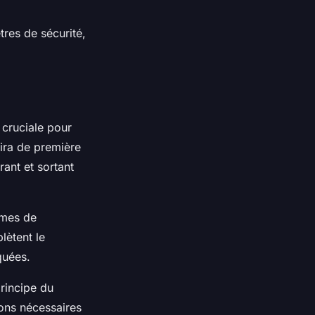
tres de sécurité,
 cruciale pour
vira de première
rant et sortant
tèmes de
lètent le
quées.
principe du
ions nécessaires