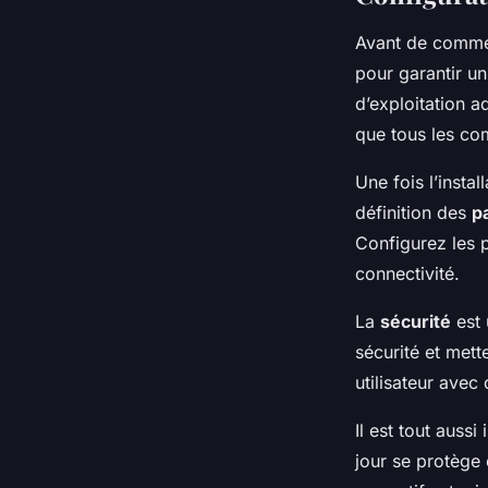
Avant de comme
pour garantir u
d’exploitation a
que tous les com
Une fois l’insta
définition des
p
Configurez les p
connectivité.
La
sécurité
est 
sécurité et met
utilisateur avec
Il est tout auss
jour se protège 