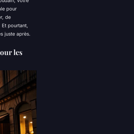
oudain, votre
ale pour
r, de
Et pourtant,
s juste après.
our les