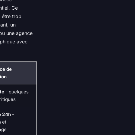
tiel. Ce
 être trop
tant, un
 ou une agence
aphique avec
ce de
ion
te
- quelques
ritiques
e 24h
-
 et
lage