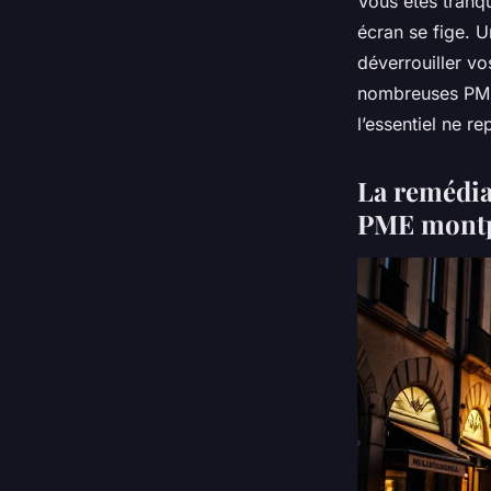
Vous êtes tranq
écran se fige. 
déverrouiller vo
nombreuses PME 
l’essentiel ne r
La remédiat
PME montp