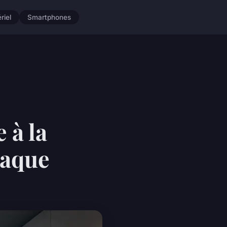
riel
Smartphones
 à la
taque