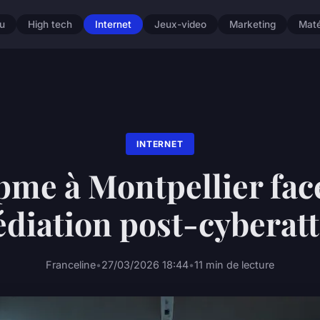
u
High tech
Internet
Jeux-video
Marketing
Maté
INTERNET
pme à Montpellier face
diation post-cyberat
Franceline
•
27/03/2026 18:44
•
11 min de lecture