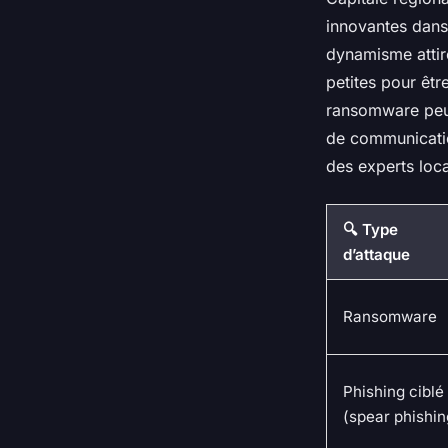
innovantes dans
dynamisme attir
petites pour êtr
ransomware peut
de communicatio
des experts loc
🔍 Type
d’attaque
Ransomware
Phishing ciblé
(spear phishin