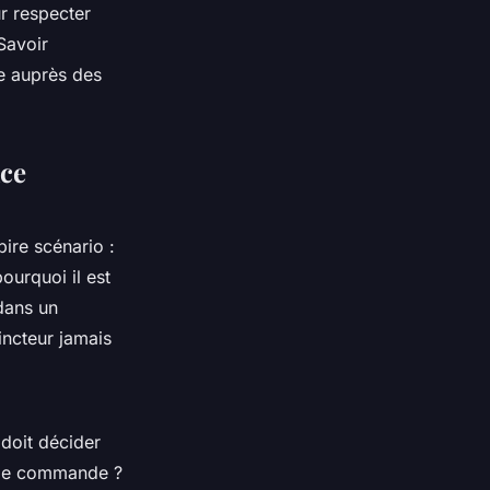
ur respecter
 Savoir
e auprès des
ace
ire scénario :
urquoi il est
dans un
incteur jamais
doit décider
r de commande ?