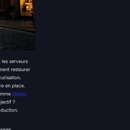
 les serveurs
ment restaurer
urisation.
re en place.
 comme
Meldis
jectif ?
oduction.
rises