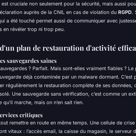
 est cruciale non seulement pour la sécurité, mais aussi po
déclaration auprès de la CNIL en cas de violation du
RGPD
.
ui a été touché permet aussi de communiquer avec justess
s en révéler trop ni trop peu.
 d'un plan de restauration d'activité effic
des sauvegardes saines
uvegardes ? Parfait. Mais sont-elles vraiment fiables ? Le p
auvegarde déjà contaminée par un malware dormant. C’est po
ter régulièrement la restauration complète de ses données, 
solé. Une sauvegarde sans vérification, c’est comme un ext
e qu’il marche, mais on n’en sait rien.
services critiques
tout remettre en route en même temps. Une cellule de crise 
ont vitaux : l’accès email, la caisse du magasin, le serveu