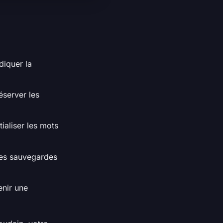
diquer la
éserver les
tialiser les mots
 des sauvegardes
enir une