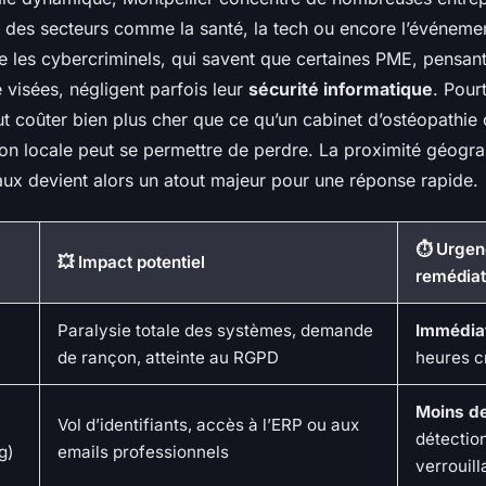
 des secteurs comme la santé, la tech ou encore l’événemen
e les cybercriminels, qui savent que certaines PME, pensant
e visées, négligent parfois leur
sécurité informatique
. Pour
 coûter bien plus cher que ce qu’un cabinet d’ostéopathie
n locale peut se permettre de perdre. La proximité géogr
aux devient alors un atout majeur pour une réponse rapide.
⏱ Urgen
💥 Impact potentiel
remédiat
Paralysie totale des systèmes, demande
Immédia
de rançon, atteinte au RGPD
heures c
Moins d
Vol d’identifiants, accès à l’ERP ou aux
détection
g)
emails professionnels
verrouil