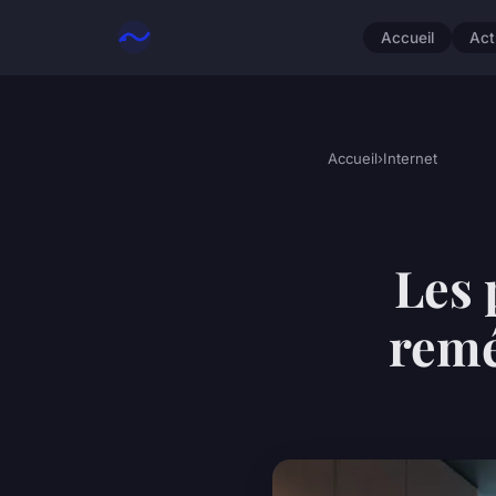
Accueil
Act
Accueil
›
Internet
Les 
remé