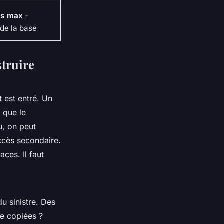
es max
-
 de la base
struire
 est entré. Un
i que le
u, on peut
’accès secondaire.
ces. Il faut
du sinistre. Des
re copiées ?