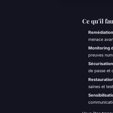
Ce qu'il fau
Remédiation
menace avant
Monitoring d
preuves num
Sécurisatio
de passe et c
Restauration
saines et tes
Sensibilisat
communicatio